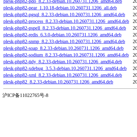
plesk-php82-pdo_8.2.33-debian.10.260731.1206_amd64.deb
2
plesk-php82-pear_1.10.18-debian.10.260731.1206_all.deb
2
plesk-php82-pgsql_8.2.33-debian.10.260731.1206_amd64.deb
2
plesk-php82-process_8.2.33-debian.10.260731.1206_amd64.deb
2
plesk-php82-pspell_8.2.33-debian.10.260731.1206_amd64.deb
2
plesk-php82-redis_6.3.0-debian.10.260731.1206_amd64.deb
2
plesk-php82-snmp_8.2.33-debian.10.260731.1206_amd64.deb
2
plesk-php82-soap_8.2.33-debian.10.260731.1206_amd64.deb
2
plesk-php82-sodium_8.2.33-debian.10.260731.1206_amd64.deb
2
plesk-php82-tidy_8.2.33-debian.10.260731.1206_amd64.deb
2
plesk-php82-xdebug_3.5.3-debian.10.260731.1206_amd64.deb
2
plesk-php82-xml_8.2.33-debian.10.260731.1206_amd64.deb
2
plesk-php82_8.2.33-debian.10.260731.1206_amd64.deb
2
沪ICP备11022765号-8