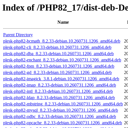
Index of /PHP82_17/dist-deb-D
Name
Parent Directory
plesk-php82-bcmath_8.2.33-debian.10.260731.1206_amd64.deb
2
plesk-php82-cli_8.2.33-debian.10.260731.1206_amd64.deb
2
plesk-php82-dba_8.2.33-debian.10.260731.1206_amd64.deb
2
plesk-php82-enchant_8.2.33-debian.10.260731.1206_amd64.deb
2
plesk-php82-fpm_8.2.33-debian.10.260731.1206_amd64.deb
2
plesk-php82-gd_8.2.33-debian.10.260731.1206_amd64.deb
2
plesk-php82-imagick_3.8.1-debian.10.260731.1206_amd64.deb
2
plesk-php82-imap_8.2.33-debian.10.260731.1206_amd64.deb
2
plesk-php82-intl_8.2.33-debian.10.260731.1206_amd64.deb
2
plesk-php82-ldap_8.2.33-debian.10.260731.1206_amd64.deb
2
plesk-php82-mbstring_8.2.33-debian.10.260731.1206_amd64.deb
2
plesk-php82-mysql_8.2.33-debian.10.260731.1206_amd64.deb
2
plesk-php82-odbc_8.2.33-debian.10.260731.1206_amd64.deb
2
plesk-php82-opcache_8.2.33-debian.10.260731.1206_amd64.deb
2